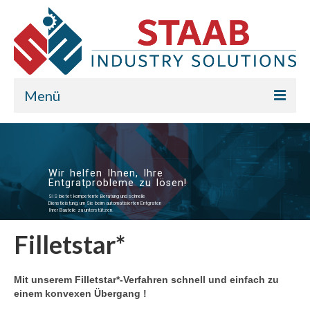
Menü
Staab Industry Solution
Lösungen
Wir helfen Ihnen, Ihre
Entgratprobleme zu lösen!
Konturstar*
SIS bietet kompetente Beratung und schnelle
Dienstleistung, um Sie beim automatisierten Entgraten
Ihrer Bauteile zu unterstützen.
Filletstar*
Filletstar*
Kontakt
Mit unserem Filletstar*-Verfahren schnell und einfach zu
einem konvexen Übergang !